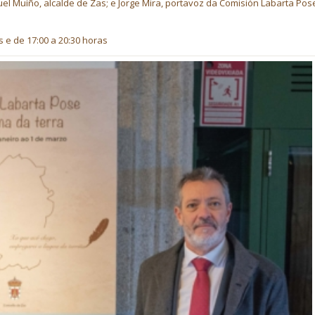
uel Muíño, alcalde de Zas; e Jorge Mira, portavoz da Comisión Labarta Pos
s e de 17:00 a 20:30 horas