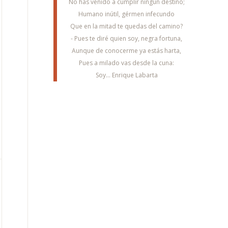
No has venido a cumplir ningún destino;
Humano inútil, gérmen infecundo
Que en la mitad te quedas del camino?
- Pues te diré quien soy, negra fortuna,
Aunque de conocerme ya estás harta,
Pues a milado vas desde la cuna:
Soy... Enrique Labarta