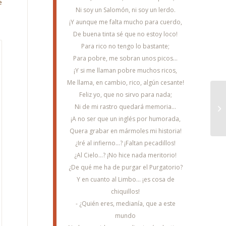
e
Ni soy un Salomón, ni soy un lerdo.
¡Y aunque me falta mucho para cuerdo,
De buena tinta sé que no estoy loco!
Para rico no tengo lo bastante;
Para pobre, me sobran unos picos...
¡Y si me llaman pobre muchos ricos,
Me llama, en cambio, rico, algún cesante!
Feliz yo, que no sirvo para nada;
Ni de mi rastro quedará memoria...
¡A no ser que un inglés por humorada,
Quera grabar en mármoles mi historia!
¿Iré al infierno...? ¡Faltan pecadillos!
¿Al Cielo...? ¡No hice nada meritorio!
¿De qué me ha de purgar el Purgatorio?
Y en cuanto al Limbo... ¡es cosa de
chiquillos!
- ¿Quién eres, medianía, que a este
mundo