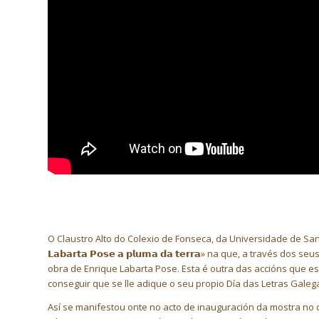
O Claustro Alto do Colexio de Fonseca, da Universidade de Santi
𝗟𝗮𝗯𝗮𝗿𝘁𝗮 𝗣𝗼𝘀𝗲 𝗮 𝗽𝗹𝘂𝗺𝗮 𝗱𝗮 𝘁𝗲𝗿𝗿𝗮» na que, a travé
obra de Enrique Labarta Pose. Esta é outra das accións que est
conseguir que se lle adique o seu propio Día das Letras Galeg
Así se manifestou onte no acto de inauguración da mostra no q