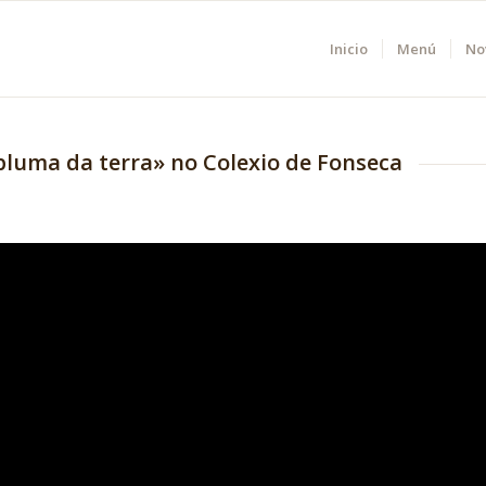
Inicio
Menú
No
 pluma da terra» no Colexio de Fonseca