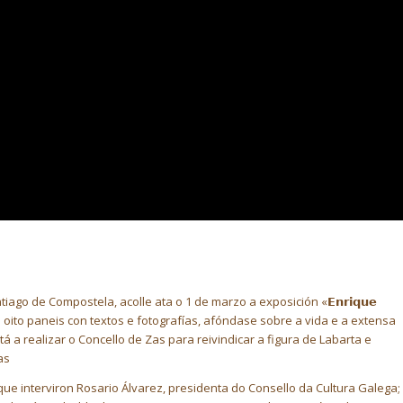
ago de Compostela, acolle ata o 1 de marzo a exposición «𝗘𝗻𝗿𝗶𝗾𝘂𝗲
s dos seus oito paneis con textos e fotografías, afóndase sobre a vida e a extensa
á a realizar o Concello de Zas para reivindicar a figura de Labarta e
as
ue interviron Rosario Álvarez, presidenta do Consello da Cultura Galega;