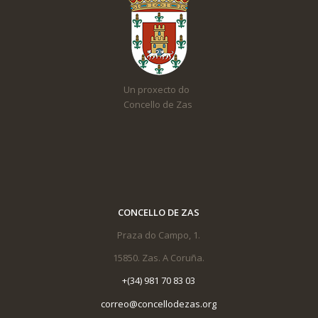
Un proxecto do
Concello de Zas
CONCELLO DE ZAS
Praza do Campo, 1.
15850. Zas. A Coruña.
+(34) 981 70 83 03
correo@concellodezas.org