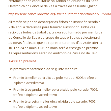
certame poden consultarse no Tablón de Anuncios da Sede
Electrónica do Concello de Zas a través da seguinte ligazón:
https://sede.concellodezas.org/sxc/es/informacion/tablon/2025/
Alí tamén se poden descargar as fichas de inscrición sendo o
7 de abril a data límite para tramitar a inscrición. Unha vez
recibidos todos os traballos, un xurado formado por membros
do Concello de Zas e do grupo de teatro Badius seleccionará
as obras finalistas que se representarán os días 26 de abril, 3,
10, 17 e 24 de maio. O 31 de maio será a entrega de premios.
As representacións serán no Auditorio de Zas e no de Baio.
4.400€ en premios
Os premios repartiranse da seguinte maneira:
Premio á mellor obra elixida polo xurado: 900€, trofeo e
diploma acreditativo
Premio á segunda mellor obra elixida polo xurado: 700€,
trofeo e diploma acreditativo
Premio á terceira mellor obra elixida polo xurado: 700€,
trofeo e diploma acreditativo