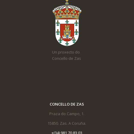
Un proxecto do
Concello de Zas
CONCELLO DE ZAS
Praza do Campo, 1.
15850. Zas. A Coruña.
+(34) 981 70 83 03