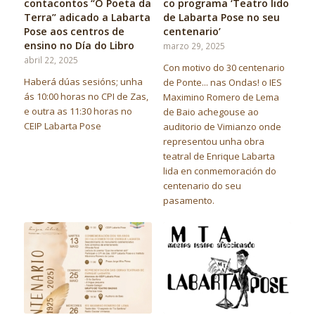
contacontos “O Poeta da
co programa ‘Teatro lido
Terra” adicado a Labarta
de Labarta Pose no seu
Pose aos centros de
centenario’
ensino no Día do Libro
marzo 29, 2025
abril 22, 2025
Con motivo do 30 centenario
Haberá dúas sesións; unha
de Ponte... nas Ondas! o IES
ás 10:00 horas no CPI de Zas,
Maximino Romero de Lema
e outra as 11:30 horas no
de Baio achegouse ao
CEIP Labarta Pose
auditorio de Vimianzo onde
representou unha obra
teatral de Enrique Labarta
lida en conmemoración do
centenario do seu
pasamento.